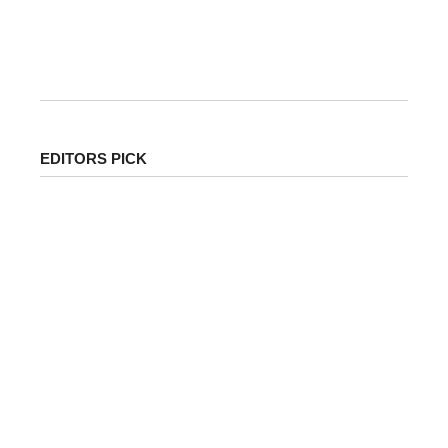
पहले ही दिन ‘धुरंधर 2’ का धमाका रणवीर सिंह की बहुप्रतीक्षित फिल्म ‘धुरंधर 2:
द रिवेंज’ ने रिलीज...
EDITORS PICK