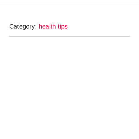
Category:
health tips
गट हेल्थ 101: कौन से फूड्स, प्रोबायोटिक्स और