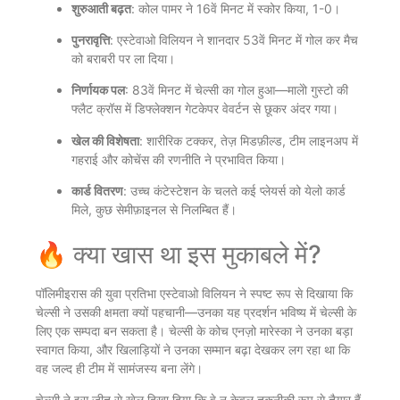
शुरुआती बढ़त
: कोल पामर ने 16वें मिनट में स्कोर किया, 1-0।
पुनरावृत्ति
: एस्टेवाओ विलियन ने शानदार 53वें मिनट में गोल कर मैच
को बराबरी पर ला दिया।
निर्णायक पल
: 83वें मिनट में चेल्सी का गोल हुआ—मालेो गुस्टो की
फ्लैट क्रॉस में डिफ्लेक्शन गेटकेपर वेवर्टन से छूकर अंदर गया।
खेल की विशेषता
: शारीरिक टक्कर, तेज़ मिडफ़ील्ड, टीम लाइनअप में
गहराई और कोचेंस की रणनीति ने प्रभावित किया।
कार्ड वितरण
: उच्च कंटेस्टेशन के चलते कई प्लेयर्स को येलो कार्ड
मिले, कुछ सेमीफ़ाइनल से निलम्बित हैं।
‌‍🔥 क्या खास था इस मुकाबले में?
पॉलिमीइरास की युवा प्रतिभा एस्टेवाओ विलियन ने स्पष्ट रूप से दिखाया कि
चेल्सी ने उसकी क्षमता क्यों पहचानी—उनका यह प्रदर्शन भविष्य में चेल्सी के
लिए एक सम्पदा बन सकता है। चेल्सी के कोच एनज़ो मारेस्का ने उनका बड़ा
स्वागत किया, और खिलाड़ियों ने उनका सम्मान बढ़ा देखकर लग रहा था कि
वह जल्द ही टीम में सामंजस्य बना लेंगे।
चेल्सी ने इस जीत से खेल दिखा दिया कि वे न केवल तकनीकी रूप से तैयार हैं