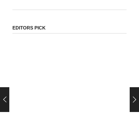
EDITORS PICK
पेट्रोल-डीजल के ताजा दाम जारी: जानिए आपके शहर में क्या है
कीमत | Petrol Diesel Price Today in India Latest…
देशभर में पेट्रोल और डीजल की कीमतों को लेकर लगातार...