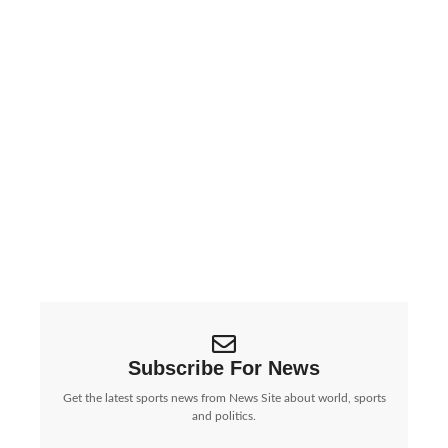
ईरान की बड़ी चेतावनी: Google, Apple, Meta जैसी
कंपनियां ‘निशाने पर’, बढ़ा वैश्विक तनाव | Iran Threatens
Big Tech Giants:…
पश्चिम एशिया में जारी युद्ध के बीच ईरान ने एक...
Subscribe For News
Get the latest sports news from News Site about world, sports
and politics.