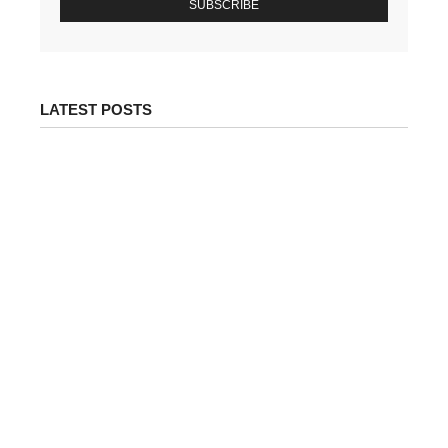
SUBSCRIBE
LATEST POSTS
पेट्रोल-डीजल के ताजा दाम जारी: जानिए आपके शहर में
क्या है कीमत | Petrol Diesel Price Today in India