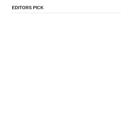
EDITORS PICK
पेट्रोल-डीजल के ताजा दाम जारी: जानिए आपके शहर में क्या है
कीमत | Petrol Diesel Price Today in India Latest…
देशभर में पेट्रोल और डीजल की कीमतों को लेकर लगातार...