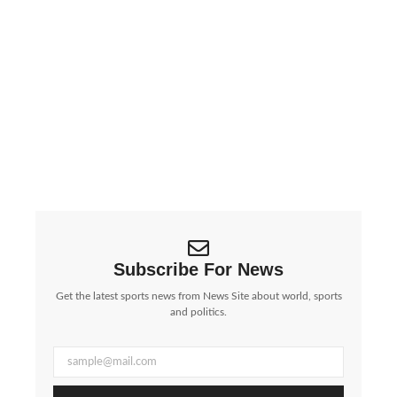
ईरान की बड़ी चेतावनी: Google, Apple, Meta जैसी
कंपनियां ‘निशाने पर’, बढ़ा वैश्विक तनाव | Iran Threatens
Big Tech Giants:…
पश्चिम एशिया में जारी युद्ध के बीच ईरान ने एक...
Subscribe For News
Get the latest sports news from News Site about world, sports
and politics.