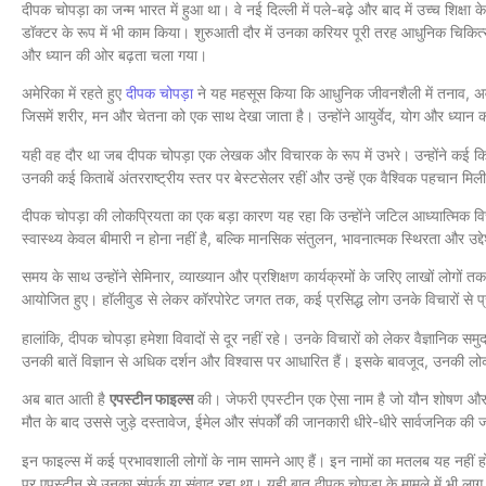
दीपक चोपड़ा का जन्म भारत में हुआ था। वे नई दिल्ली में पले-बढ़े और बाद में उच्च शिक
डॉक्टर के रूप में भी काम किया। शुरुआती दौर में उनका करियर पूरी तरह आधुनिक चिकित्सा 
और ध्यान की ओर बढ़ता चला गया।
अमेरिका में रहते हुए
दीपक चोपड़ा
ने यह महसूस किया कि आधुनिक जीवनशैली में तनाव, अवस
जिसमें शरीर, मन और चेतना को एक साथ देखा जाता है। उन्होंने आयुर्वेद, योग और ध्यान
यही वह दौर था जब दीपक चोपड़ा एक लेखक और विचारक के रूप में उभरे। उन्होंने कई कित
उनकी कई किताबें अंतरराष्ट्रीय स्तर पर बेस्टसेलर रहीं और उन्हें एक वैश्विक पहचान मिल
दीपक चोपड़ा की लोकप्रियता का एक बड़ा कारण यह रहा कि उन्होंने जटिल आध्यात्मिक वि
स्वास्थ्य केवल बीमारी न होना नहीं है, बल्कि मानसिक संतुलन, भावनात्मक स्थिरता और उद्द
समय के साथ उन्होंने सेमिनार, व्याख्यान और प्रशिक्षण कार्यक्रमों के जरिए लाखों लोगों 
आयोजित हुए। हॉलीवुड से लेकर कॉरपोरेट जगत तक, कई प्रसिद्ध लोग उनके विचारों से प्र
हालांकि, दीपक चोपड़ा हमेशा विवादों से दूर नहीं रहे। उनके विचारों को लेकर वैज्ञानिक
उनकी बातें विज्ञान से अधिक दर्शन और विश्वास पर आधारित हैं। इसके बावजूद, उनकी ल
अब बात आती है
एपस्टीन फाइल्स
की। जेफरी एपस्टीन एक ऐसा नाम है जो यौन शोषण और आप
मौत के बाद उससे जुड़े दस्तावेज, ईमेल और संपर्कों की जानकारी धीरे-धीरे सार्वजनिक की जा
इन फाइल्स में कई प्रभावशाली लोगों के नाम सामने आए हैं। इन नामों का मतलब यह नहीं ह
पर एपस्टीन से उनका संपर्क या संवाद रहा था। यही बात दीपक चोपड़ा के मामले में भी लागू