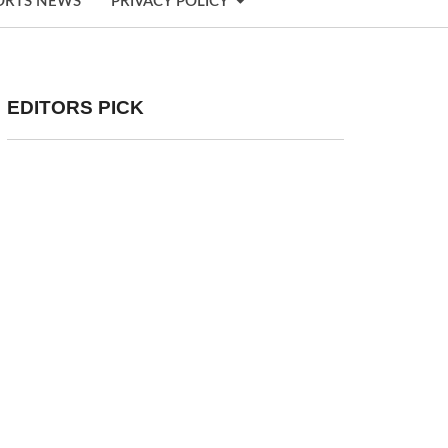
ORTS NEWS
PRIVACY POLICY
EDITORS PICK
पेट्रोल-डीजल के ताजा दाम जारी: जानिए आपके शहर में क्या है
कीमत | Petrol Diesel Price Today in India Latest…
देशभर में पेट्रोल और डीजल की कीमतों को लेकर लगातार...