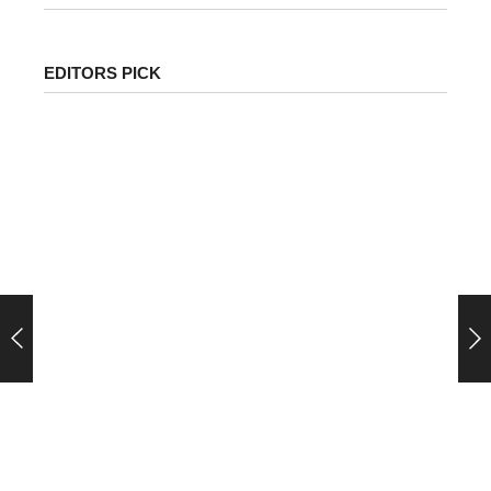
EDITORS PICK
पेट्रोल-डीजल के ताजा दाम जारी: जानिए आपके शहर में क्या है
कीमत | Petrol Diesel Price Today in India Latest…
देशभर में पेट्रोल और डीजल की कीमतों को लेकर लगातार...