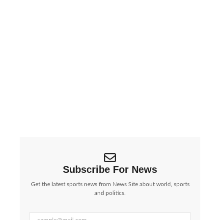
ईरान की बड़ी चेतावनी: Google, Apple, Meta जैसी
कंपनियां ‘निशाने पर’, बढ़ा वैश्विक तनाव | Iran Threatens
Big Tech Giants:…
पश्चिम एशिया में जारी युद्ध के बीच ईरान ने एक...
Subscribe For News
Get the latest sports news from News Site about world, sports
and politics.