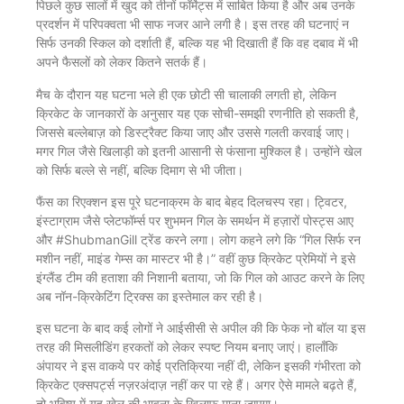
पिछले कुछ सालों में खुद को तीनों फॉर्मेट्स में साबित किया है और अब उनके
प्रदर्शन में परिपक्वता भी साफ नजर आने लगी है। इस तरह की घटनाएं न
सिर्फ उनकी स्किल को दर्शाती हैं, बल्कि यह भी दिखाती हैं कि वह दबाव में भी
अपने फैसलों को लेकर कितने सतर्क हैं।
मैच के दौरान यह घटना भले ही एक छोटी सी चालाकी लगती हो, लेकिन
क्रिकेट के जानकारों के अनुसार यह एक सोची-समझी रणनीति हो सकती है,
जिससे बल्लेबाज़ को डिस्ट्रैक्ट किया जाए और उससे गलती करवाई जाए।
मगर गिल जैसे खिलाड़ी को इतनी आसानी से फंसाना मुश्किल है। उन्होंने खेल
को सिर्फ बल्ले से नहीं, बल्कि दिमाग से भी जीता।
फैंस का रिएक्शन इस पूरे घटनाक्रम के बाद बेहद दिलचस्प रहा। ट्विटर,
इंस्टाग्राम जैसे प्लेटफॉर्म्स पर शुभमन गिल के समर्थन में हज़ारों पोस्ट्स आए
और #ShubmanGill ट्रेंड करने लगा। लोग कहने लगे कि “गिल सिर्फ रन
मशीन नहीं, माइंड गेम्स का मास्टर भी है।” वहीं कुछ क्रिकेट प्रेमियों ने इसे
इंग्लैंड टीम की हताशा की निशानी बताया, जो कि गिल को आउट करने के लिए
अब नॉन-क्रिकेटिंग ट्रिक्स का इस्तेमाल कर रही है।
इस घटना के बाद कई लोगों ने आईसीसी से अपील की कि फेक नो बॉल या इस
तरह की मिसलीडिंग हरकतों को लेकर स्पष्ट नियम बनाए जाएं। हालाँकि
अंपायर ने इस वाकये पर कोई प्रतिक्रिया नहीं दी, लेकिन इसकी गंभीरता को
क्रिकेट एक्सपर्ट्स नज़रअंदाज़ नहीं कर पा रहे हैं। अगर ऐसे मामले बढ़ते हैं,
तो भविष्य में यह खेल की भावना के खिलाफ माना जाएगा।