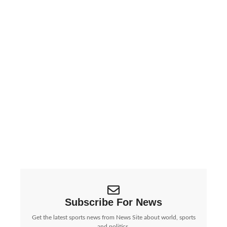
ईरान की बड़ी चेतावनी: Google, Apple, Meta जैसी
कंपनियां ‘निशाने पर’, बढ़ा वैश्विक तनाव | Iran Threatens
Big Tech Giants:…
पश्चिम एशिया में जारी युद्ध के बीच ईरान ने एक...
Subscribe For News
Get the latest sports news from News Site about world, sports
and politics.