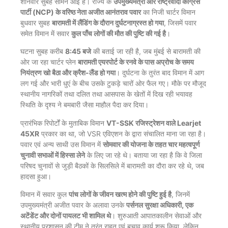
शनिवार सुबह सामने आई है। राज्य के
उपमुख्यमंत्री और राष्ट्रवादी कांग्रेस
पार्टी (NCP) के वरिष्ठ नेता अजीत आनंतराव पवार
का निजी चार्टर विमान
बुधवार सुबह
बारामती में लैंडिंग के दौरान दुर्घटनाग्रस्त हो गया
, जिसमें पवार
समेत विमान में सवार
कुल पाँच लोगों की मौत की पुष्टि की गई है
।
घटना सुबह करीब
8:45 बजे
की बताई जा रही है, जब मुंबई से बारामती की
ओर जा रहा चार्टर प्लेन
बारामती एयरपोर्ट के रनवे के पास अप्रोच के समय
नियंत्रण खो बैठा और क्रैश-लैंड हो गया
। दुर्घटना के तुरंत बाद विमान में आग
लग गई और भारी धुएं के बीच उसके टुकड़े चारों ओर फैल गए। मौके पर मौजूद
स्थानीय नागरिकों तथा दलित तथा आसपास के खेतों में दिख रही भयावह
स्थिति के दृश्य ने बमबारी जैसा माहौल पैदा कर दिया।
प्रारंभिक रिपोर्टों के मुताबिक विमान
VT-SSK रजिस्ट्रेशन वाले Learjet
45XR
प्रकार का था, जो VSR एविएशन के द्वारा संचालित माना जा रहा है।
पवार एवं अन्य साथी उस विमान में
सोमवार की योजना के तहत चार महत्वपूर्ण
चुनावी सभाओं में हिस्सा लेने
के लिए जा रहे थे। बताया जा रहा है कि वे जिला
परिषद चुनावों से जुड़ी बैठकों के सिलसिले में बारामती का दौरा कर रहे थे, जब
हादसा हुआ।
विमान में सवार कुल
पांच लोगों के जीवन खत्म होने की पुष्टि हुई है
, जिनमें
उपमुख्यमंत्री अजीत पवार के अलावा उनके
पर्सनल सुरक्षा अधिकारी, एक
अटेंडेंट और दोनों पायलट भी शामिल थे
। शुरुआती आपातकालीन सेवाओं और
स्थानीय प्रशासन की टीम ने तुरंत राहत एवं बचाव कार्य शुरू किया, लेकिन