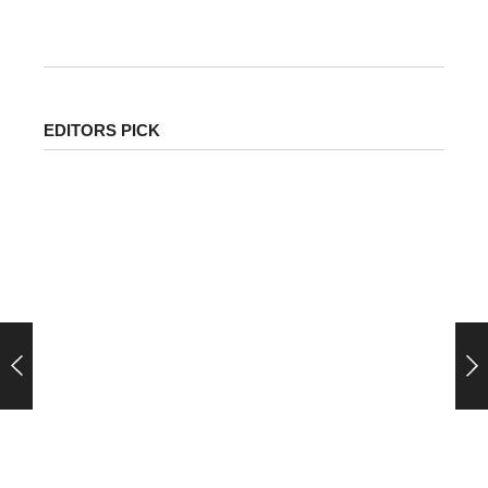
चालक को...
EDITORS PICK
पेट्रोल-डीजल के ताजा दाम जारी: जानिए आपके शहर में क्या है
कीमत | Petrol Diesel Price Today in India Latest…