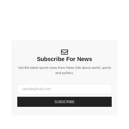
ईरान की बड़ी चेतावनी: Google, Apple, Meta जैसी
कंपनियां ‘निशाने पर’, बढ़ा वैश्विक तनाव | Iran Threatens
Big Tech Giants:…
पश्चिम एशिया में जारी युद्ध के बीच ईरान ने एक...
Subscribe For News
Get the latest sports news from News Site about world, sports
and politics.
SUBSCRIBE