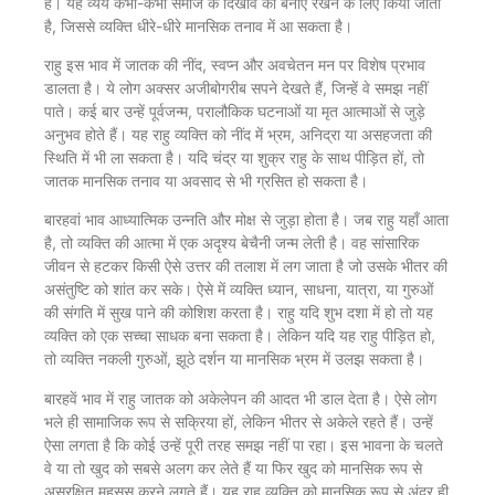
है। यह व्यय कभी-कभी समाज के दिखावे को बनाए रखने के लिए किया जाता
है, जिससे व्यक्ति धीरे-धीरे मानसिक तनाव में आ सकता है।
राहु इस भाव में जातक की नींद, स्वप्न और अवचेतन मन पर विशेष प्रभाव
डालता है। ये लोग अक्सर अजीबोगरीब सपने देखते हैं, जिन्हें वे समझ नहीं
पाते। कई बार उन्हें पूर्वजन्म, परालौकिक घटनाओं या मृत आत्माओं से जुड़े
अनुभव होते हैं। यह राहु व्यक्ति को नींद में भ्रम, अनिद्रा या असहजता की
स्थिति में भी ला सकता है। यदि चंद्र या शुक्र राहु के साथ पीड़ित हों, तो
जातक मानसिक तनाव या अवसाद से भी ग्रसित हो सकता है।
बारहवां भाव आध्यात्मिक उन्नति और मोक्ष से जुड़ा होता है। जब राहु यहाँ आता
है, तो व्यक्ति की आत्मा में एक अदृश्य बेचैनी जन्म लेती है। वह सांसारिक
जीवन से हटकर किसी ऐसे उत्तर की तलाश में लग जाता है जो उसके भीतर की
असंतुष्टि को शांत कर सके। ऐसे में व्यक्ति ध्यान, साधना, यात्रा, या गुरुओं
की संगति में सुख पाने की कोशिश करता है। राहु यदि शुभ दशा में हो तो यह
व्यक्ति को एक सच्चा साधक बना सकता है। लेकिन यदि यह राहु पीड़ित हो,
तो व्यक्ति नकली गुरुओं, झूठे दर्शन या मानसिक भ्रम में उलझ सकता है।
बारहवें भाव में राहु जातक को अकेलेपन की आदत भी डाल देता है। ऐसे लोग
भले ही सामाजिक रूप से सक्रिया हों, लेकिन भीतर से अकेले रहते हैं। उन्हें
ऐसा लगता है कि कोई उन्हें पूरी तरह समझ नहीं पा रहा। इस भावना के चलते
वे या तो खुद को सबसे अलग कर लेते हैं या फिर खुद को मानसिक रूप से
असुरक्षित महसूस करने लगते हैं। यह राहु व्यक्ति को मानसिक रूप से अंदर ही