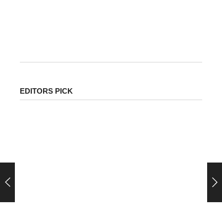
April 4, 2026
/
अप्रैल 2026 ज्योतिषीय दृष्टि से बेहद खास माना जा रहा है, क्योंकि इस महीने
कर्मफलदाता शनि देव अपनी...
EDITORS PICK