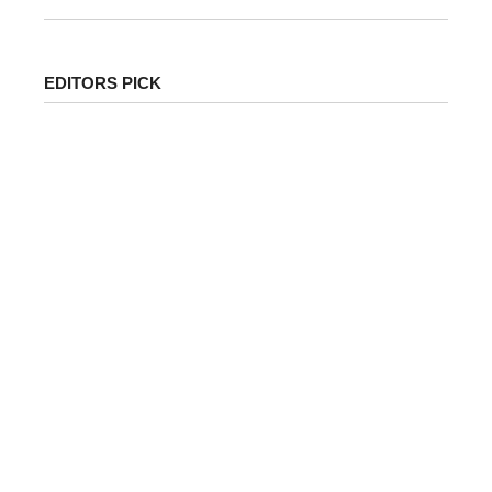
EDITORS PICK
पेट्रोल-डीजल के ताजा दाम जारी: जानिए आपके शहर में क्या है
कीमत | Petrol Diesel Price Today in India Latest…
देशभर में पेट्रोल और डीजल की कीमतों को लेकर लगातार...