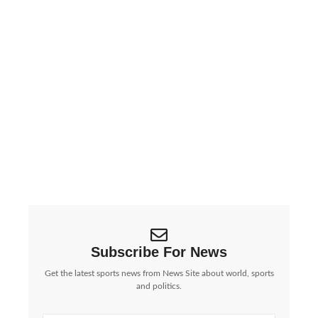
ईरान की बड़ी चेतावनी: Google, Apple, Meta जैसी
कंपनियां ‘निशाने पर’, बढ़ा वैश्विक तनाव | Iran Threatens
Big Tech Giants:…
पश्चिम एशिया में जारी युद्ध के बीच ईरान ने एक...
Subscribe For News
Get the latest sports news from News Site about world, sports
and politics.