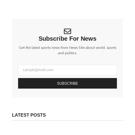
पश्चिम एशिया में जारी युद्ध के बीच ईरान ने एक...
Subscribe For News
Get the latest sports news from News Site about world, sports
and politics.
SUBSCRIBE
LATEST POSTS