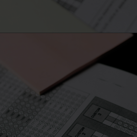
Opening
https://50news.in/neet-ug-2026-registrations-begin-eligibility-apply/