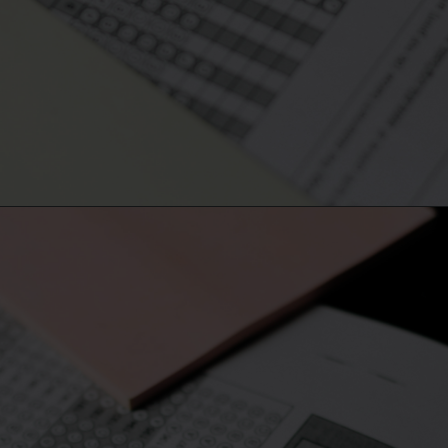
Opening
https://50news.in/neet-ug-2026-registrations-begin-eligibility-apply/